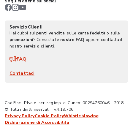
Seguici anche sui social
Servizio Clienti
Hai dubbi sui
punti vendita
, sulle
carte fedeltà
o sulle
promozioni
? Consulta le
nostre FAQ
oppure conttatta il
nostro
servizio clienti
.
FAQ
Contattaci
Cod.Fisc., P.Iva e iscr. reg.imp. di Cuneo: 00294760046 - 2018
© Tutti i diritti riservati. | v.4.19.706
Privacy Policy
Cookie Policy
Whistleblowing
Dichiarazione di Accessibilita