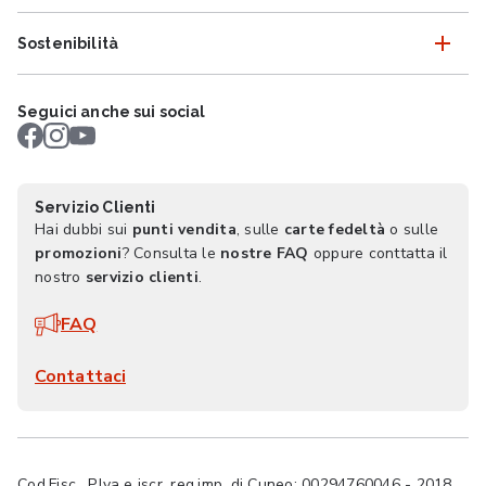
Sostenibilità
Seguici anche sui social
Servizio Clienti
Hai dubbi sui
punti vendita
, sulle
carte fedeltà
o sulle
promozioni
? Consulta le
nostre FAQ
oppure conttatta il
nostro
servizio clienti
.
FAQ
Contattaci
Cod.Fisc., P.Iva e iscr. reg.imp. di Cuneo: 00294760046 - 2018