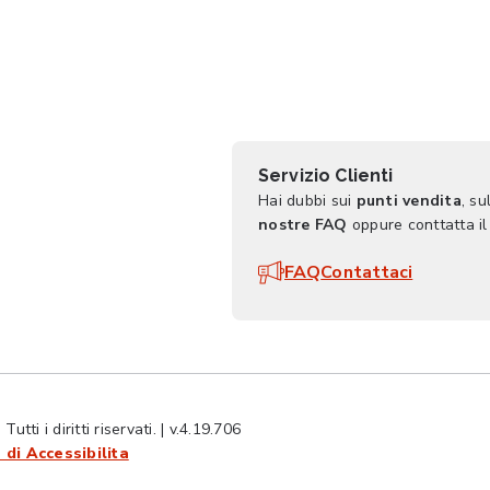
Servizio Clienti
Hai dubbi sui
punti vendita
, su
nostre FAQ
oppure conttatta il
FAQ
Contattaci
ti i diritti riservati. | v.4.19.706
 di Accessibilita