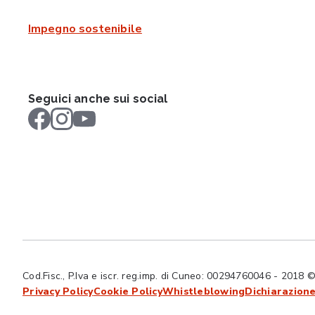
Impegno sostenibile
Seguici anche sui social
Cod.Fisc., P.Iva e iscr. reg.imp. di Cuneo: 00294760046 - 2018 © Tut
Privacy Policy
Cookie Policy
Whistleblowing
Dichiarazione