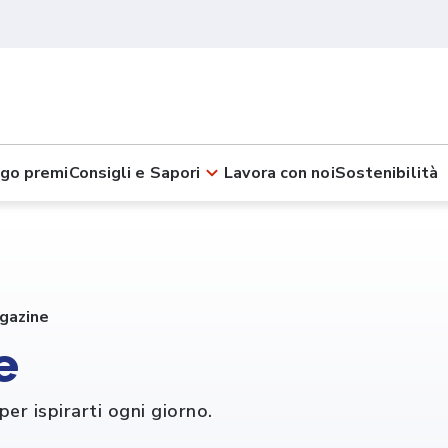
go premi
Consigli e Sapori
Lavora con noi
Sostenibilità
gazine
e
er ispirarti ogni giorno.