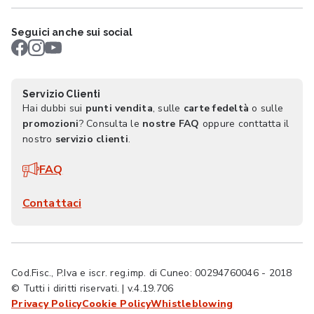
Seguici anche sui social
Servizio Clienti
Hai dubbi sui
punti vendita
, sulle
carte fedeltà
o sulle
promozioni
? Consulta le
nostre FAQ
oppure conttatta il
nostro
servizio clienti
.
FAQ
Contattaci
Cod.Fisc., P.Iva e iscr. reg.imp. di Cuneo: 00294760046 - 2018
© Tutti i diritti riservati. | v.4.19.706
Privacy Policy
Cookie Policy
Whistleblowing