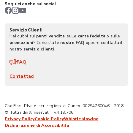
Seguici anche sui social
Servizio Clienti
Hai dubbi sui
punti vendita
, sulle
carte fedeltà
o sulle
promozioni
? Consulta le
nostre FAQ
oppure conttatta il
nostro
servizio clienti
.
FAQ
Contattaci
Cod.Fisc., P.Iva e iscr. reg.imp. di Cuneo: 00294760046 - 2018
© Tutti i diritti riservati. | v.4.19.706
Privacy Policy
Cookie Policy
Whistleblowing
Dichiarazione di Accessibilita