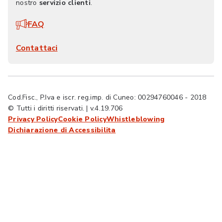
nostro
servizio clienti
.
FAQ
Contattaci
Cod.Fisc., P.Iva e iscr. reg.imp. di Cuneo: 00294760046 - 2018
© Tutti i diritti riservati. | v.4.19.706
Privacy Policy
Cookie Policy
Whistleblowing
Dichiarazione di Accessibilita