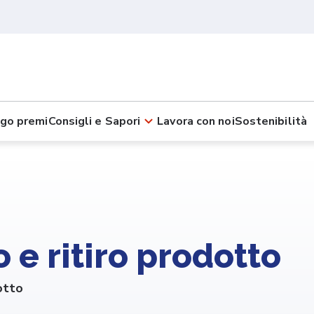
go premi
Consigli e Sapori
Lavora con noi
Sostenibilità
 e ritiro prodotto
otto