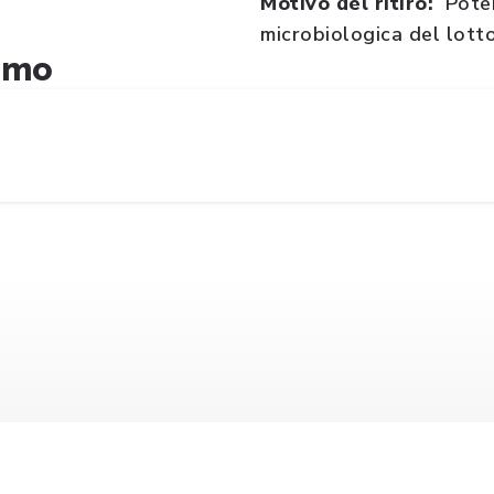
Motivo del ritiro:
Pote
microbiologica del lot
amo