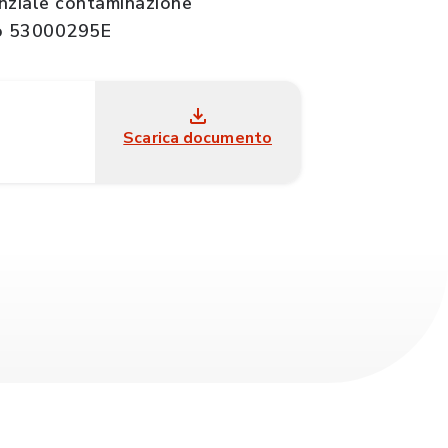
nziale contaminazione
to 53000295E
Scarica documento